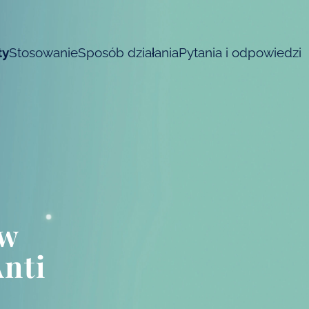
ty
Stosowanie
Sposób działania
Pytania i odpowiedzi
ów
nti