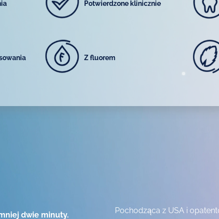
ia
Potwierdzone klinicznie
osowania
Z fluorem
Pochodząca z USA i opatent
mniej dwie minuty.