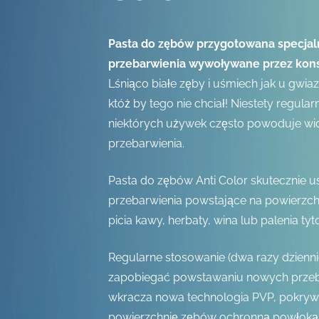
Pasta do zębów przygotowana specjal
przebarwienia wywoływane przez kon
Lśniąco białe zęby i uśmiech jak u gwi
któż by tego nie chciał! Niestety regul
niektórych używek często powoduje w
przebarwienia.
Pasta do zębów Anti Color skutecznie 
przebarwienia powstające na powierzc
picia kawy, herbaty, wina lub palenia tyt
Regularne stosowanie (dwa razy dzienn
zapobiegać powstawaniu nowych przeba
wkracza nowa technologia PVP, pokryw
powierzchnię zębów ochronną powłoką,