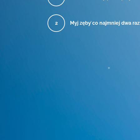
Myj zęby co najmniej dwa raz