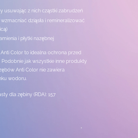
by usuwając z nich cząstki zabrudzeń
 wzmacniać dziąsła i remineralizować
icą)
ienia i płytki nazębnej
Anti Color to idealna ochrona przed
 Podobnie jak wszystkie inne produkty
zębów Anti Color nie zawiera
enku wodoru.
sty dla zębiny (RDA): 157