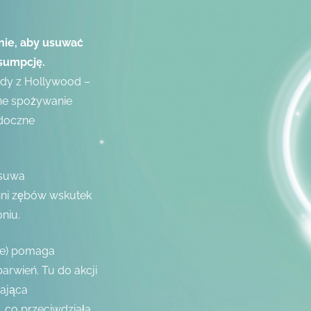
nie, aby usuwać
sumpcję.
azdy z Hollywood –
arne spożywanie
idoczne
usuwa
hni zębów wskutek
oniu.
ie) pomaga
rwień. Tu do akcji
ająca
 co przeciwdziała