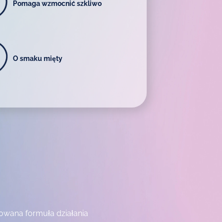
Pomaga wzmocnić szkliwo
O smaku mięty
owana formuła działania