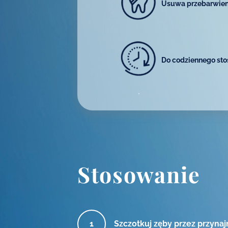
Usuwa przebarwien
Do codziennego st
Stosowanie
Szczotkuj zęby przez przynaj