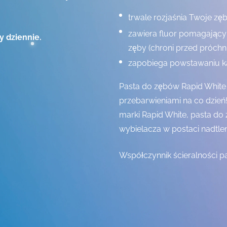
trwale rozjaśnia Twoje zę
zawiera fluor pomagający
y dziennie.
zęby (chroni przed próchn
zapobiega powstawaniu kam
Pasta do zębów Rapid White 
przebarwieniami na co dzień!
marki Rapid White, pasta do 
wybielacza w postaci nadtl
Współczynnik ścieralności pa