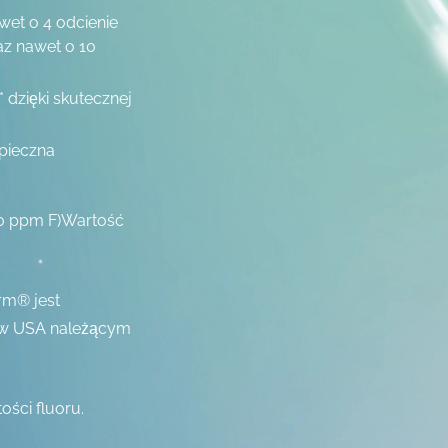
wet o 4 odcienie
az nawet o 10
 dzięki skutecznej
zpieczna
00 ppm F)Wartość
rm® jest
 w USA należącym
ości fluoru.