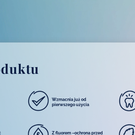
oduktu
Wzmacnia już od
pierwszego użycia
ć
Z fluorem –ochrona przed