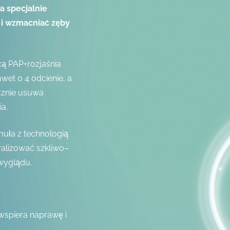
a specjalnie
 i wzmacniać zęby
cą PAP+rozjaśnia
et o 4 odcienie, a
ecznie usuwa
a.
muła z technologią
ralizować szkliwo–
wyglądu.
wspiera naprawę i