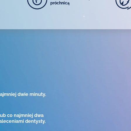
próchnicą
ajmniej dwie minuty.
lub co najmniej dwa
zaleceniami dentysty.