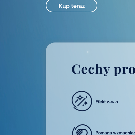
Kup teraz
Cechy pr
Efekt 2-w-1
Pomaga wzmacnia