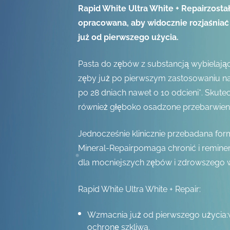
Rapid White Ultra White + Repairzostał
opracowana, aby widocznie rozjaśniać
już od pierwszego użycia.
Pasta do zębów z substancją wybielają
zęby już po pierwszym zastosowaniu naw
po 28 dniach nawet o 10 odcieni*. Skut
również głęboko osadzone przebarwieni
Jednocześnie klinicznie przebadana for
Mineral-Repairpomaga chronić i remine
dla mocniejszych zębów i zdrowszego 
Rapid White Ultra White + Repair:
Wzmacnia już od pierwszego użycia:
ochronę szkliwa.