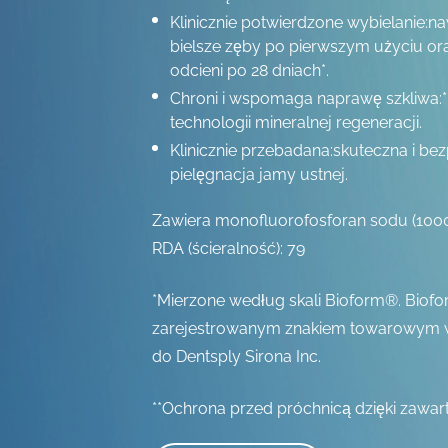
Klinicznie potwierdzone wybielanie:na
bielsze zęby po pierwszym użyciu or
odcieni po 28 dniach*.
Chroni i wspomaga naprawę szkliwa:**
technologii mineralnej regeneracji.
Klinicznie przebadana:skuteczna i be
pielęgnacja jamy ustnej.
Zawiera monofluorofosforan sodu (10
RDA (ścieralność): 79
*Mierzone według skali Bioform®. Biofo
zarejestrowanym znakiem towarowym
do Dentsply Sirona Inc.
**Ochrona przed próchnicą dzięki zawart